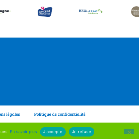
ns légales
Politique de confidentialité
sso.3s@orange.fr
iques.
En savoir plus
J'accepte
Je refuse
uf le Mercredi matin