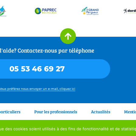
d'aide? Contactez-nous par téléphone
05 53 46 69 27
Vous préférez nous envoyer un e-mail, cliquez ici
particuliers
Pour les professionnels
Actualités
Mentio
 362 Av. Churchill, 24660 Coulounieix-Chamiers –
Tél. 05 53 46 69 27
–
a
e des cookies soient utilisés à des fins de fonctionnalité et de statist
rture : Du Lundi au Vendredi de 8h30 à 12h00 et de 13h30 à 17h00. Sa